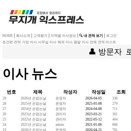
|
|
|
|
|
HOME
회사소개
고객평가
지역별 이사정보
🔍 내 견적 보기
로그인
초간편 견적
가정 이사
사무실 이사
해외 이사
용달 이사
전체 견적 리스트
👤 방문자
이사 뉴스
번호
제목
작성자
작성일
조회
29
2026년 손없는날
운영자
2026-04-05
336
28
2025년 손없는날
운영자
2025-01-08
279
27
2024년 손없는날
운영자
2024-04-08
711
26
2023년 손없는날
관리자
2023-03-21
361
25
2022년 손없는날
관리자
2022-05-12
464
24
2021년 손없는날
admin
2021-01-06
666
23
2020년 손없는날
운영자
2020-04-21
791