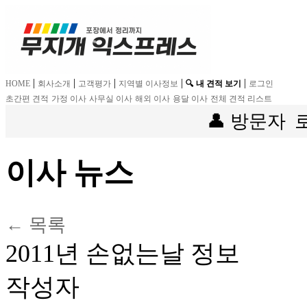
|
|
|
|
|
HOME
회사소개
고객평가
지역별 이사정보
🔍 내 견적 보기
로그인
초간편 견적
가정 이사
사무실 이사
해외 이사
용달 이사
전체 견적 리스트
👤 방문자
이사 뉴스
← 목록
2011년 손없는날 정보
작성자