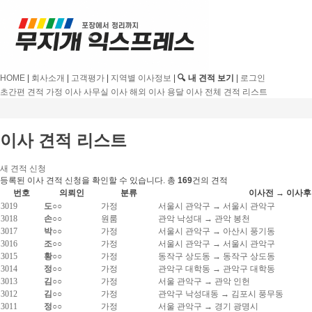
HOME
|
회사소개
|
고객평가
|
지역별 이사정보
|
🔍 내 견적 보기
|
로그인
초간편 견적
가정 이사
사무실 이사
해외 이사
용달 이사
전체 견적 리스트
이사 견적 리스트
새 견적 신청
등록된 이사 견적 신청을 확인할 수 있습니다. 총
169
건의 견적
번호
의뢰인
분류
이사전 → 이사후
3019
도○○
가정
서울시 관악구 → 서울시 관악구
3018
손○○
원룸
관악 낙성대 → 관악 봉천
3017
박○○
가정
서울시 관악구 → 아산시 풍기동
3016
조○○
가정
서울시 관악구 → 서울시 관악구
3015
황○○
가정
동작구 상도동 → 동작구 상도동
3014
정○○
가정
관악구 대학동 → 관악구 대학동
3013
김○○
가정
서울 관악구 → 관악 인헌
3012
김○○
가정
관악구 낙성대동 → 김포시 풍무동
3011
정○○
가정
서울 관악구 → 경기 광명시