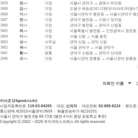
3010
정○○
가정
서울시 관악구 → 광명시 하안동
3009
김○○
가정
도봉구 해등로242-12현대1아파트101동6-
3008
지○○
가정
서울시관악구 행운동 → 서울시관악구 행
3007
편○○
가정
관악구 봉천동 → 수원시 정자동
3006
이○○
가정
관악구 봉천동 → 관악구 신림동
3005
최○○
가정
서울특별시 봉천동 → 인천광역시 청천동
3004
이○○
가정
서울 신림 → 서울 봉천
3003
성○○
사무실
관악 신림 → 관악 신림
3002
곽○○
가정
서울 관악구 → 서울 관악구
3001
황○○
원룸
관악구 신림동 → 관악구 신대방
2996
조○○
가정
서울시관악 청룡동 → 서울시관악 청룡동
이사굿 (24good.co.kr)
사업자등록번호:
119-03-84265
· 대표:
신의자
· 대표전화:
02-889-8224
· 핸드폰
통신판매 제2010서울관악 0609 · 화물운송허가 제210101
서울시 관악구 봉천 6동 66-73호 (봉천 4거리 원당 초등학교 후문)
Copyright ⓒ 2002 ~ 2026 무지개익스프레스 All rights reserved.