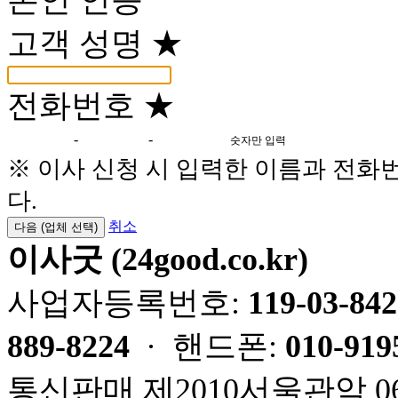
고객 성명
★
전화번호
★
-
-
숫자만 입력
※ 이사 신청 시 입력한 이름과 전화
다.
취소
다음 (업체 선택)
이사굿 (24good.co.kr)
사업자등록번호:
119-03-84
889-8224
· 핸드폰:
010-919
통신판매 제2010서울관악 06